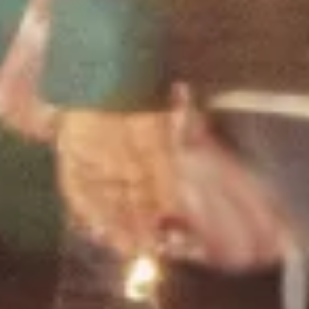
Do you already have a payment
system?
Yes
No
Next