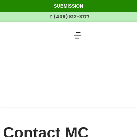
SUBMISSION
(438) 812-3177
Clover Products
Clover Solutions
Contact MC