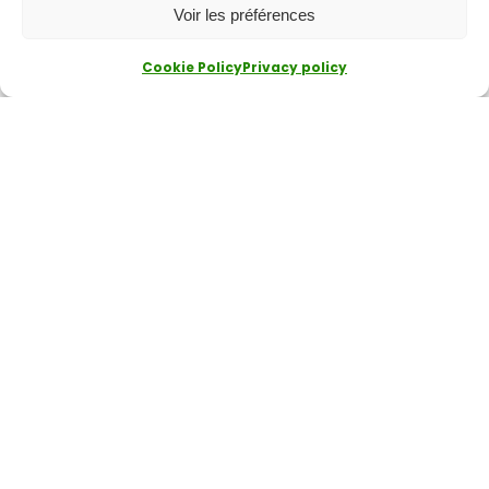
Voir les préférences
Cookie Policy
Privacy policy
The Clover name and logo are registered trademarks of Clover Network, LLC.
These trademarks are also used by Fiserv Canada Ltd. Aura Paiement operates
as an agent of Fiserv Canada Ltd. All trademarks, service marks and brand
names mentioned in this document are the exclusive property of their
respective owners.