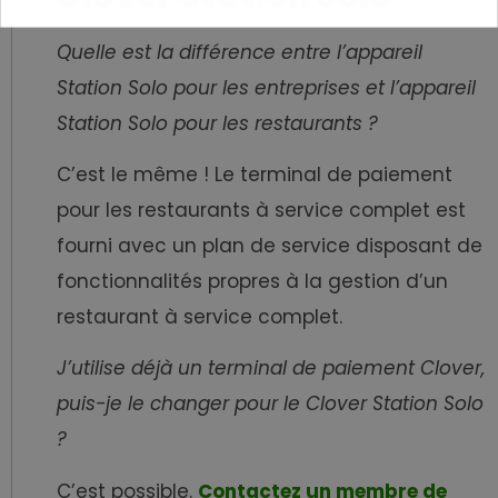
Quelle est la différence entre l’appareil
Station Solo pour les entreprises et l’appareil
Station Solo pour les restaurants ?
C’est le même ! Le terminal de paiement
pour les restaurants à service complet est
fourni avec un plan de service disposant de
fonctionnalités propres à la gestion d’un
restaurant à service complet.
J’utilise déjà un terminal de paiement Clover,
puis-je le changer pour le Clover Station Solo
?
C’est possible.
Contactez un membre de