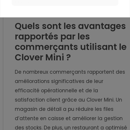
coûts.
Quels sont les avantages
rapportés par les
commerçants utilisant le
Clover Mini ?
De nombreux commerçants rapportent des
améliorations significatives de leur
efficacité opérationnelle et de la
satisfaction client grâce au Clover Mini. Un
magasin de détail a pu réduire les files
d’attente en caisse et améliorer la gestion
des stocks. De plus, un restaurant a optimisé