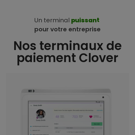
Un
terminal
p
u
i
s
s
a
n
t
pour
votre
entreprise
Nos terminaux de
paiement Clover