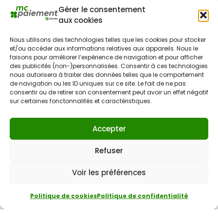
Gérer le consentement
aux cookies
Nous utilisons des technologies telles que les cookies pour stocker
et/ou accéder aux informations relatives aux appareils. Nous le
faisons pour améliorer l’expérience de navigation et pour afficher
des publicités (non-)personnalisées. Consentir à ces technologies
nous autorisera à traiter des données telles que le comportement
de navigation ou les ID uniques sur ce site. Le fait de ne pas
consentir ou de retirer son consentement peut avoir un effet négatif
Le nom et le logo Clover sont des marques déposées appartenant à Clover
sur certaines fonctonnalités et caractéristiques.
Network, LLC. Ces marques déposées sont également utilisées par Fiserv
Canada Ltd. Aura Paiement opère en tant qu’agent de Fiserv Canada Ltd. Toutes
les marques commerciales, marques de service et noms de marque
Accepter
mentionnés dans ce document sont la propriété exclusive de leurs propriétaires
respectifs.
Refuser
Contact
Voir les préférences
(438) 812-3177
info@mcpaiement.com
Politique de cookies
Politique de confidentialité
Laissez-nous votre avis sur Google