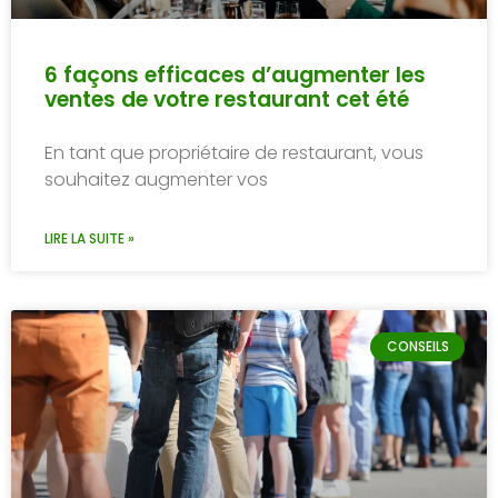
90 JOURS D'ESSAI
Envie d'être conseillé par un expert ?
Commencez maintenant
(438) 812-3177
6 façons efficaces d’augmenter les
ventes de votre restaurant cet été
1
2
3
En tant que propriétaire de restaurant, vous
Quel est votre secteur d'activité
souhaitez augmenter vos
LIRE LA SUITE »
Avez-vous déjà un système de
paiement ?
Oui
CONSEILS
Non
Suivant