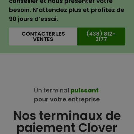
conseiller et nous présenter votre
besoin. N’attendez plus et profitez de
90 jours d’essai.
CONTACTER LES
(438) 812-
VENTES
3177
Un
terminal
p
u
i
s
s
a
n
t
pour
votre
entreprise
Nos terminaux de
paiement Clover