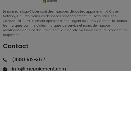
Le nom et le logo Clover sont des marques déposées appartenant à Clover
Network, LLC. Ces marques déposées sont également utilisées par Fiserv
Canada Ltd. Aura Paiement opère en tant qu’agent de Fiserv Canada Ltd. Toutes
les marques commerciales, marques de service et noms de marque
mentionnés dans ce document sont la propriété exclusive de leurs propriétaires
respectifs.
Contact
(438) 812-3177
info@mcpaiement.com
Laissez-nous votre avis sur Google
Nous contacter
Nos produits Clover